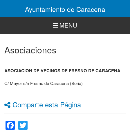
Pasar
Ayuntamiento de Caracena
al
contenido
principal
MENU
Asociaciones
ASOCIACION DE VECINOS DE FRESNO DE CARACENA
C/ Mayor s/n Fresno de Caracena (Soria)
Comparte esta Página
Facebook
Twitter